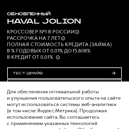
ОБНОВЛЕННЫЙ
HAVAL JOLION
КРОССОВЕР №1 В
РОССИИ
РАССРОЧКА НА 7
ЛЕТ
ПОЛНАЯ СТОИМОСТЬ КРЕДИТА (ЗАЙМА)
В % ГОДОВЫХ ОТ 0,01% ДО 15,808%
В КРЕДИТ ОТ 0,01%
ТЕСТ-ДРАЙВ
ПОЛУЧИТЬ ПРЕДЛОЖЕНИЕ
Для обеспечения оптимальной работы
и улучшения пользовательского опыта на сайте
могут использоваться системы веб-аналитики
ОЦЕНИВАЙТЕ СВОИ ФИНАНСОВЫЕ
(в том числе Яндекс.Метрика). Продолжая
ВОЗМОЖНОСТИ И РИСКИ
использование сайта, Вы соглашаетесь
ИЗУЧИТЕ ВСЕ УСЛОВИЯ КРЕДИТА (ЗАЙМА) НА
с применением указанных технологий
САЙТЕ: