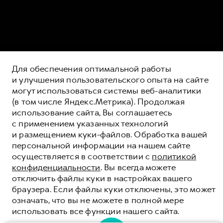
Для обеспечения оптимальной работы
и улучшения пользовательского опыта на сайте
могут использоваться системы веб-аналитики
(в том числе Яндекс.Метрика). Продолжая
использование сайта, Вы соглашаетесь
с применением указанных технологий
HAVAL КРЕДИТ
и размещением куки-файлов. Обработка вашей
персональной информации на нашем сайте
ПОЛНАЯ СТОИМОСТЬ КРЕДИТА (ЗАЙМА)
осуществляется в соответствии с
политикой
В % ГОДОВЫХ ОТ 0,01% ДО 15,808%
конфиденциальности
. Вы всегда можете
ОЦЕНИВАЙТЕ СВОИ ФИНАНСОВЫЕ
отключить файлы куки в настройках вашего
ВОЗМОЖНОСТИ И РИСКИ
браузера. Если файлы куки отключены, это может
КРЕДИТ ОТ 0,01%
означать, что вы не можете в полной мере
использовать все функции нашего сайта.
ЗАЯВКА НА РАСЧЁТ КРЕДИТА