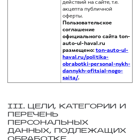
действий на сайте, т.е.
акцепта публичной
оферты.
Пользовательское
соглашение
официального сайта ton-
auto-ul-haval.ru
размещено:
ton-auto-ul-
haval.ru/politika-
obrabotki-personal-nykh-
dannykh-ofitsial-nogo-
saita/
.
III. ЦЕЛИ, КАТЕГОРИИ И
ПЕРЕЧЕНЬ
ПЕРСОНАЛЬНЫХ
ДАННЫХ, ПОДЛЕЖАЩИХ
ОБРАБОТКЕ