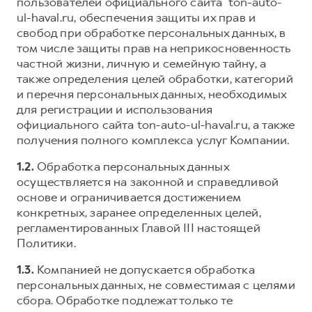
Сервис для корпоративных клиентов
пользователей официального сайта ton-auto-
ul-haval.ru, обеспечения защиты их прав и
HAVAL Лизинг
АКСЕССУАРЫ HAVAL
свобод при обработке персональных данных, в
Автомобильные аксессуары
том числе защиты прав на неприкосновенность
частной жизни, личную и семейную тайну, а
АКСЕССУАРЫ HAVAL
Коллекция CITY
также определения целей обработки, категорий
Автомобильные аксессуары
Коллекция Базовая
и перечня персональных данных, необходимых
для регистрации и использования
Коллекция CITY
Коллекция Детская
официального сайта ton-auto-ul-haval.ru, а также
Коллекция Базовая
получения полного комплекса услуг Компании.
Коллекция Детская
1.2.
Обработка персональных данных
осуществляется на законной и справедливой
основе и ограничивается достижением
конкретных, заранее определенных целей,
регламентированных Главой III настоящей
Политики.
1.3.
Компанией не допускается обработка
персональных данных, не совместимая с целями
сбора. Обработке подлежат только те