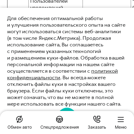
Пользователей
уведомлений,
общие:
рассылок,
Для обеспечения оптимальной работы
информационных и
и улучшения пользовательского опыта на сайте
рекламных
могут использоваться системы веб-аналитики
сообщений и
(в том числе Яндекс.Метрика). Продолжая
материалов в том
3.11.
использование сайта, Вы соглашаетесь
числе, но не
с применением указанных технологий
ограничиваясь, о
и размещением куки-файлов. Обработка вашей
продукции и
персональной информации на нашем сайте
услугах,
осуществляется в соответствии с
политикой
презентаций, о
иные:
конфиденциальности
. Вы всегда можете
новостях брендов
отключить файлы куки в настройках вашего
HAVAL, GWM,
браузера. Если файлы куки отключены, это
посредством e-mail
может означать, что вы не можете в полной
рассылки:
мере использовать все функции нашего сайта.
ПОНЯТНО
общие:
Получение
Обмен авто
Спецпредложения
Заказать
Меню