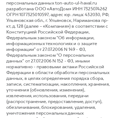
персональных данных ton-auto-ul-haval.ru
Тест-драйв
СЕРВИСНОЕ ОБСЛУЖИВАНИЕ
О дилере
разработана ООО «АвтоДом» ИНН 7325074262
ОГРН 1077325010597, адрес юр. лица: 432030, РФ,
Трейд-ин
Нулевое ТО
Наша команда
Ульяновская обл., г. Ульяновск, Нариманова пр-
DARGO
DARGO X
Программа «Помощь на дороге»
Контакты
кт, д. 128 (далее – «Компания») в соответствии с
от 3 199 000 ₽
от 3 499 000 ₽
Конституцией Российской Федерации,
КРЕДИТ И СТРАХОВАНИЕ
Регламенты технического обслуживания
Федеральным законом “Об информации,
Кредитный калькулятор
Электронный ПТС
информационных технологиях и о защите
информации” от 27.07.2006 N 149 - ФЗ,
Страхование
Федеральным законом “О персональных
Кредит
ПОДДЕРЖКА
данных” от 27.07.2006 N 152 - ФЗ, иными
F7
F7X
нормативно - правовыми актами Российской
GWM Безопасность
от 2 899 000 ₽
от 3 599 000 ₽
Федерации в области обработки персональных
КОРПОРАТИВНЫМ КЛИЕНТАМ
Гарантия HAVAL
данных, в целях определения порядка сбора,
записи, систематизации, накопления, хранения,
Для малого бизнеса
Мобильное приложение GWM
уточнения (обновления, изменения),
Корпоративным клиентам
Программа «HAVAL Защита+»
извлечения, использования, передачи
(распространение, предоставление, доступ),
Крупным корпоративным клиентам
Руководства по эксплуатации
POER
обезличивания, блокирования, удаления,
от 3 449 000 ₽
Система управления автопарком
Подписки
уничтожения персональных данных