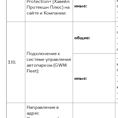
Protection+ (Хавейл
иные:
Протекшн Плюс) на
сайте и Компании:
общие:
Подключение к
системе управления
3.10.
автопарком (GWM
Fleet):
иные:
Направление в
адрес