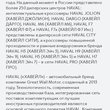
года. На данный момент в России представлено
более 250 дилерских центров HAVAL:
интеллектуальные кроссоверы HAVAL JOLION
(ХАВЕЙЛ ДЖО́ЛИОН), HAVAL DARGO (ХАВЕЙЛ
ДА́РГО), HAVAL М6 (ХАВЕЙЛ M6), HAVAL F7
(ХАВЕЙЛ Ф7) и HAVAL F7x (ХАВЕЙЛ Ф7 Икс)
представлены в дилерской сети HAVAL CITY
(ХАВЕЙЛ СИТИ), а кроссоверы повышенной
проходимости и рамные внедорожники бренда
HAVAL H3 (ХАВЕЙЛ Эйч 3), HAVAL H9 (ХАВЕЙЛ
Эйч 9), HAVAL H5 (ХАВЕЙЛ Эйч 5) и HAVAL H7
(ХАВЕЙЛ Эйч 7) – в сети HAVAL PRO (ХАВЕЙЛ
ПРО).
HAVAL («ХАВЕЙЛ») – автомобильный бренд
компании Great Wall Motor, созданный в 2013
году. Технологичность, современная
производственная база, интегрированная сеть
поставок комплектующих от лучших
иностранных производителей являются
основой успешного развития HAVAL. Компания