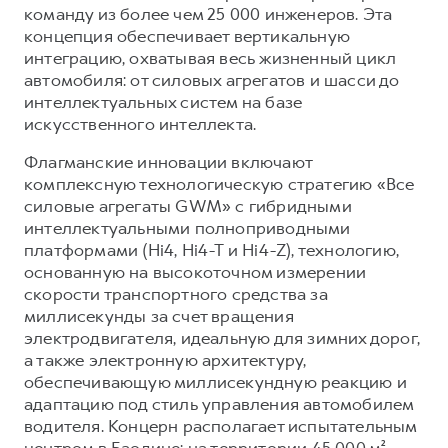
команду из более чем 25 000 инженеров. Эта
концепция обеспечивает вертикальную
интеграцию, охватывая весь жизненный цикл
автомобиля: от силовых агрегатов и шасси до
интеллектуальных систем на базе
искусственного интеллекта.
Флагманские инновации включают
комплексную технологическую стратегию «Все
силовые агрегаты GWM» с гибридными
интеллектуальными полноприводными
платформами (Hi4, Hi4-T и Hi4-Z), технологию,
основанную на высокоточном измерении
скорости транспортного средства за
миллисекунды за счет вращения
электродвигателя, идеальную для зимних дорог,
а также электронную архитектуру,
обеспечивающую миллисекундную реакцию и
адаптацию под стиль управления автомобилем
водителя. Концерн располагает испытательным
центром в Баодине: на территории 45 000 м²