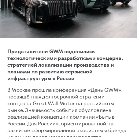
Тест-драйв
СЕРВИСНОЕ ОБСЛУЖИВАНИЕ
О дилере
Трейд-ин
Нулевое ТО
Наша команда
DARGO
DARGO X
Программа «Помощь на дороге»
Контакты
от 3 199 000 ₽
от 3 499 000 ₽
КРЕДИТ И СТРАХОВАНИЕ
Регламенты технического обслуживания
Кредитный калькулятор
Электронный ПТС
Представители GWM поделились
технологическими разработками концерна,
Страхование
стратегией локализации производства и
Кредит
ПОДДЕРЖКА
планами по развитию сервисной
F7
F7X
инфраструктуры в России
GWM Безопасность
от 2 899 000 ₽
от 3 599 000 ₽
КОРПОРАТИВНЫМ КЛИЕНТАМ
Гарантия HAVAL
В Москве прошла конференция «День GWM»,
посвящённая долгосрочной стратегии
Для малого бизнеса
Мобильное приложение GWM
концерна Great Wall Motor на российском
Корпоративным клиентам
Программа «HAVAL Защита+»
рынке. Значимость события обусловлена
реализацией концепции компании «Быть в
Крупным корпоративным клиентам
Руководства по эксплуатации
POER
России. Для России», ориентированной на
от 3 449 000 ₽
Система управления автопарком
Подписки
развитие сформированной экосистемы бренда
на рынке: локализации производства,