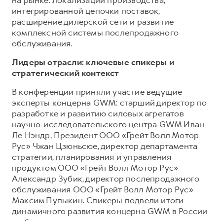
Сервис для корпоративных клиентов
интегрированной цепочки поставок,
HAVAL Лизинг
АКСЕССУАРЫ HAVAL
расширение дилерской сети и развитие
комплексной системы послепродажного
Автомобильные аксессуары
обслуживания.
АКСЕССУАРЫ HAVAL
Коллекция CITY
Лидеры отрасли: ключевые спикеры и
Автомобильные аксессуары
Коллекция Базовая
стратегический контекст
Коллекция CITY
Коллекция Детская
В конференции приняли участие ведущие
Коллекция Базовая
эксперты концерна GWM: старший директор по
Коллекция Детская
разработке и развитию силовых агрегатов
научно-исследовательского центра GWM Иван
Ле Нэндр, Президент ООО «Грейт Волл Мотор
Рус» Чжан Цзюньсюе, директор департамента
стратегии, планирования и управления
продуктом ООО «Грейт Волл Мотор Рус»
Александр Зубик, директор послепродажного
обслуживания ООО «Грейт Волл Мотор Рус»
Максим Пупыкин. Спикеры подвели итоги
динамичного развития концерна GWM в России