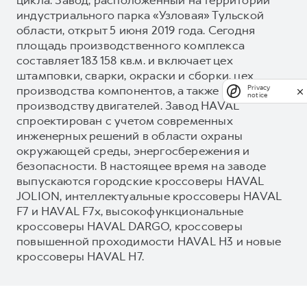
индустриального парка «Узловая» Тульской
области, открыт 5 июня 2019 года. Сегодня
площадь производственного комплекса
составляет 183 158 кв.м. и включает цех
штамповки, сварки, окраски и сборки, цех
производства компонентов, а также завод по
Privacy
notice
производству двигателей. Завод HAVAL
спроектирован с учетом современных
инженерных решений в области охраны
окружающей среды, энергосбережения и
безопасности. В настоящее время на заводе
выпускаются городские кроссоверы HAVAL
JOLION, интеллектуальные кроссоверы HAVAL
F7 и HAVAL F7x, высокофункциональные
кроссоверы HAVAL DARGO, кроссоверы
повышенной проходимости HAVAL H3 и новые
кроссоверы HAVAL H7.