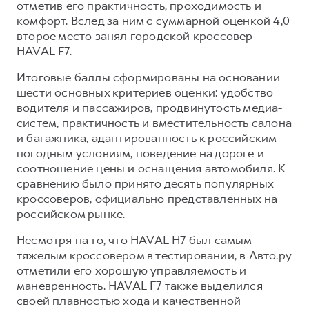
Сервис для корпоративных клиентов
отметив его практичность, проходимость и
комфорт. Вслед за ним с суммарной оценкой 4,0
HAVAL Лизинг
АКСЕССУАРЫ HAVAL
второе место занял городской кроссовер –
Автомобильные аксессуары
HAVAL F7.
АКСЕССУАРЫ HAVAL
Коллекция CITY
Итоговые баллы сформированы на основании
Автомобильные аксессуары
Коллекция Базовая
шести основных критериев оценки: удобство
водителя и пассажиров, продвинутость медиа-
Коллекция CITY
Коллекция Детская
систем, практичность и вместительность салона
Коллекция Базовая
и багажника, адаптированность к российским
погодным условиям, поведение на дороге и
Коллекция Детская
соотношение цены и оснащения автомобиля. К
сравнению было принято десять популярных
кроссоверов, официально представленных на
российском рынке.
Несмотря на то, что HAVAL H7 был самым
тяжелым кроссовером в тестировании, в Авто.ру
отметили его хорошую управляемость и
маневренность. HAVAL F7 также выделился
своей плавностью хода и качественной