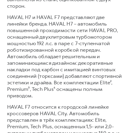
сторон.
HAVAL H7 и HAVAL F7 представляют две
линейки бренда. HAVAL H7 – автомобиль
повышенной проходимости сети HAVAL PRO,
оснащенный двухлитровым турбомотором
мощностью 192 л.с. в паре с 7-ступенчатой
роботизированной коробкой передач.
Автомобиль обладает решительным и
запоминающимся дизайном: декоративные
накладки под карбон с имитацией винтовых
соединений (торксами) добавляют спортивной
эстетики и драйва. Все комплектации Elite²,
Premium³, Tech Plus⁴ оснащены полным
приводом.
HAVAL F7 относится к городской линейке
кроссоверов HAVAL City. Автомобиль
представлен в трёх комплектациях: Elite,
Premium, Tech Plus, оснащенных 1,5- или 2,0-
литровым турбомотором мощностью 150 л.с. и