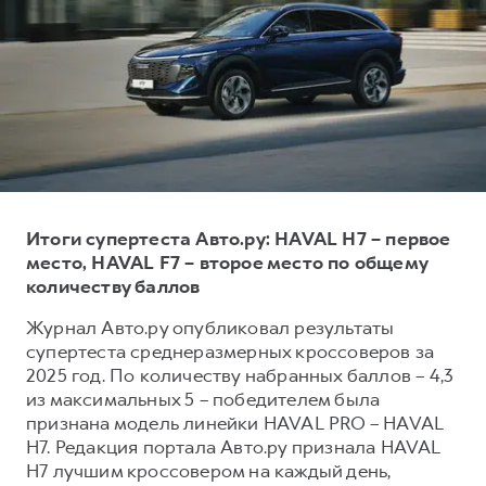
Тест-драйв
СЕРВИСНОЕ ОБСЛУЖИВАНИЕ
О дилере
Трейд-ин
Нулевое ТО
Наша команда
DARGO
DARGO X
Программа «Помощь на дороге»
Контакты
от 3 199 000 ₽
от 3 499 000 ₽
КРЕДИТ И СТРАХОВАНИЕ
Регламенты технического обслуживания
Кредитный калькулятор
Электронный ПТС
Страхование
Итоги супертеста Авто.ру: HAVAL H7 – первое
Кредит
ПОДДЕРЖКА
место, HAVAL F7 – второе место по общему
F7
F7X
GWM Безопасность
от 2 899 000 ₽
от 3 599 000 ₽
количеству баллов
КОРПОРАТИВНЫМ КЛИЕНТАМ
Гарантия HAVAL
Журнал Авто.ру опубликовал результаты
Для малого бизнеса
Мобильное приложение GWM
супертеста среднеразмерных кроссоверов за
2025 год. По количеству набранных баллов – 4,3
Корпоративным клиентам
Программа «HAVAL Защита+»
из максимальных 5 – победителем была
Крупным корпоративным клиентам
Руководства по эксплуатации
признана модель линейки HAVAL PRO – HAVAL
POER
H7. Редакция портала Авто.ру признала HAVAL
от 3 449 000 ₽
Система управления автопарком GWM Fleet
Подписки
H7 лучшим кроссовером на каждый день,