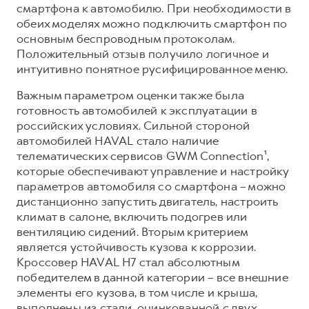
смартфона к автомобилю. При необходимости в
обеих моделях можно подключить смартфон по
основным беспроводным протоколам.
Положительный отзыв получило логичное и
интуитивно понятное русифицированное меню.
Важным параметром оценки также была
готовность автомобилей к эксплуатации в
российских условиях. Сильной стороной
автомобилей HAVAL стало наличие
телематических сервисов GWM Connection¹,
которые обеспечивают управление и настройку
параметров автомобиля со смартфона – можно
дистанционно запустить двигатель, настроить
климат в салоне, включить подогрев или
вентиляцию сидений. Вторым критерием
является устойчивость кузова к коррозии.
Кроссовер HAVAL H7 стал абсолютным
победителем в данной категории – все внешние
элементы его кузова, в том числе и крыша,
выполнены из стали, оцинкованной с двух