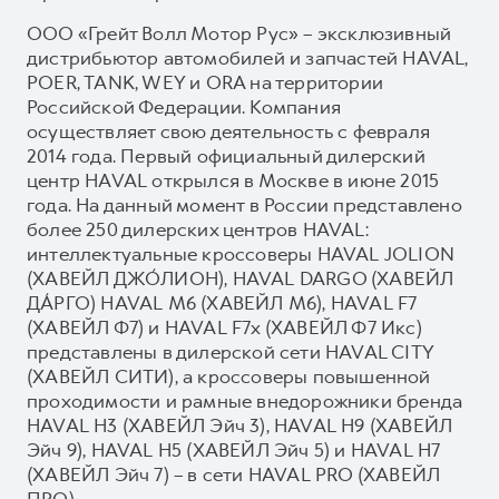
ООО «Грейт Волл Мотор Рус» – эксклюзивный
дистрибьютор автомобилей и запчастей HAVAL,
POER, TANK, WEY и ORA на территории
Российской Федерации. Компания
осуществляет свою деятельность с февраля
2014 года. Первый официальный дилерский
центр HAVAL открылся в Москве в июне 2015
года. На данный момент в России представлено
более 250 дилерских центров HAVAL:
интеллектуальные кроссоверы HAVAL JOLION
(ХАВЕЙЛ ДЖО́ЛИОН), HAVAL DARGO (ХАВЕЙЛ
ДА́РГО) HAVAL М6 (ХАВЕЙЛ M6), HAVAL F7
(ХАВЕЙЛ Ф7) и HAVAL F7x (ХАВЕЙЛ Ф7 Икс)
представлены в дилерской сети HAVAL CITY
(ХАВЕЙЛ СИТИ), а кроссоверы повышенной
проходимости и рамные внедорожники бренда
HAVAL H3 (ХАВЕЙЛ Эйч 3), HAVAL H9 (ХАВЕЙЛ
Эйч 9), HAVAL H5 (ХАВЕЙЛ Эйч 5) и HAVAL H7
(ХАВЕЙЛ Эйч 7) – в сети HAVAL PRO (ХАВЕЙЛ
ПРО).