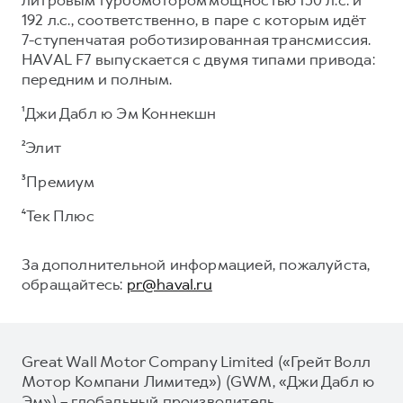
192 л.с., соответственно, в паре с которым идёт
7-ступенчатая роботизированная трансмиссия.
HAVAL F7 выпускается с двумя типами привода:
передним и полным.
¹Джи Дабл ю Эм Коннекшн
²Элит
³Премиум
⁴Тек Плюс
За дополнительной информацией, пожалуйста,
обращайтесь:
pr@haval.ru
Great Wall Motor Company Limited («Грейт Волл
Мотор Компани Лимитед») (GWM, «Джи Дабл ю
Эм») – глобальный производитель