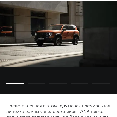
Представленная в этом году новая премиальная
линейка рамных внедорожников TANK также