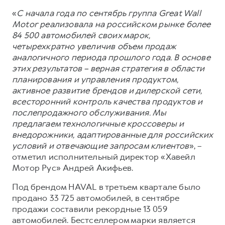
Сервис для корпоративных клиентов
«
С начала года по сентябрь группа Great Wall
HAVAL Лизинг
АКСЕССУАРЫ HAVAL
Motor реализовала на российском рынке более
Автомобильные аксессуары
84 500 автомобилей своих марок,
четырехкратно увеличив объем продаж
АКСЕССУАРЫ HAVAL
Коллекция CITY
аналогичного периода прошлого года. В основе
Автомобильные аксессуары
Коллекция Базовая
этих результатов – верная стратегия в области
планирования и управления продуктом,
Коллекция CITY
Коллекция Детская
активное развитие брендов и дилерской сети,
Коллекция Базовая
всесторонний контроль качества продуктов и
послепродажного обслуживания. Мы
Коллекция Детская
предлагаем технологичные кроссоверы и
внедорожники, адаптированные для российских
условий и отвечающие запросам клиентов
», –
отметил исполнительный директор «Хавейл
Мотор Рус» Андрей Акифьев.
Под брендом HAVAL в третьем квартале было
продано 33 725 автомобилей, в сентябре
продажи составили рекордные 13 059
автомобилей. Бестселлером марки является