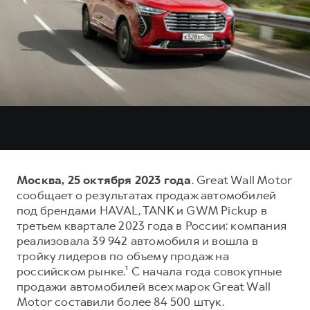
Тест-драйв
СЕРВИСНОЕ ОБСЛУЖИВАНИЕ
О дилере
Трейд-ин
Нулевое ТО
Наша команда
DARGO
DARGO X
Программа «Помощь на дороге»
Контакты
от 3 199 000 ₽
от 3 499 000 ₽
КРЕДИТ И СТРАХОВАНИЕ
Регламенты технического обслуживания
Кредитный калькулятор
Электронный ПТС
Страхование
Кредит
ПОДДЕРЖКА
F7
F7X
GWM Безопасность
Москва, 25 октября 2023 года
. Great Wall Motor
от 2 899 000 ₽
от 3 599 000 ₽
сообщает о результатах продаж автомобилей
КОРПОРАТИВНЫМ КЛИЕНТАМ
Гарантия HAVAL
под брендами HAVAL, TANK и GWM Pickup в
Для малого бизнеса
Мобильное приложение GWM
третьем квартале 2023 года в России: компания
реализовала 39 942 автомобиля и вошла в
Корпоративным клиентам
Программа «HAVAL Защита+»
тройку лидеров по объему продаж на
Крупным корпоративным клиентам
Руководства по эксплуатации
российском рынке.¹ С начала года совокупные
POER
продажи автомобилей всех марок Great Wall
от 3 449 000 ₽
Система управления автопарком
Подписки
Motor составили более 84 500 штук.