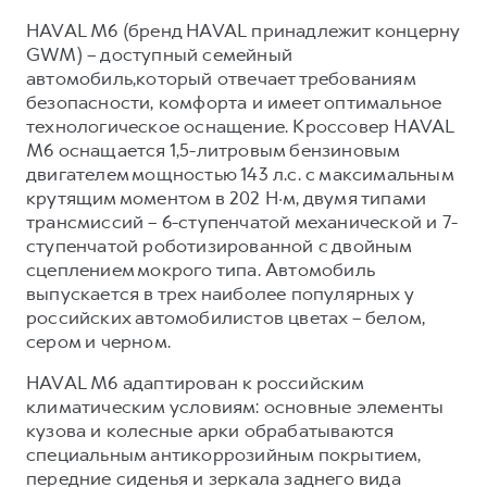
Сервис для корпоративных клиентов
HAVAL M6 (бренд HAVAL принадлежит концерну
HAVAL Лизинг
АКСЕССУАРЫ HAVAL
GWM) – доступный семейный
Автомобильные аксессуары
автомобиль,который отвечает требованиям
безопасности, комфорта и имеет оптимальное
АКСЕССУАРЫ HAVAL
Коллекция CITY
технологическое оснащение. Кроссовер HAVAL
Автомобильные аксессуары
Коллекция Базовая
M6 оснащается 1,5-литровым бензиновым
двигателем мощностью 143 л.с. с максимальным
Коллекция CITY
Коллекция Детская
крутящим моментом в 202 Н·м, двумя типами
Коллекция Базовая
трансмиссий – 6-ступенчатой механической и 7-
ступенчатой роботизированной с двойным
Коллекция Детская
сцеплением мокрого типа. Автомобиль
выпускается в трех наиболее популярных у
российских автомобилистов цветах – белом,
сером и черном.
HAVAL M6 адаптирован к российским
климатическим условиям: основные элементы
кузова и колесные арки обрабатываются
специальным антикоррозийным покрытием,
передние сиденья и зеркала заднего вида