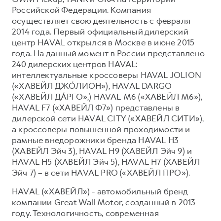
Российской Федерации. Компания
осуществляет свою деятельность с февраля
2014 года. Первый официальный дилерский
центр HAVAL открылся в Москве в июне 2015
года. На данный момент в России представлено
240 дилерских центров HAVAL:
интеллектуальные кроссоверы HAVAL JOLION
(«ХАВЕЙЛ ДЖО́ЛИОН»), HAVAL DARGO
(«ХАВЕЙЛ ДА́РГО»,) HAVAL М6 («ХАВЕЙЛ M6»),
HAVAL F7 («ХАВЕЙЛ Ф7») представлены в
дилерской сети HAVAL CITY («ХАВЕЙЛ СИТИ»),
а кроссоверы повышенной проходимости и
рамные внедорожники бренда HAVAL H3
(ХАВЕЙЛ Эйч 3), HAVAL H9 (ХАВЕЙЛ Эйч 9) и
HAVAL H5 (ХАВЕЙЛ Эйч 5), HAVAL H7 (ХАВЕЙЛ
Эйч 7) – в сети HAVAL PRO («ХАВЕЙЛ ПРО»).
HAVAL («ХАВЕЙЛ») - автомобильный бренд
компании Great Wall Motor, созданный в 2013
году. Технологичность, современная