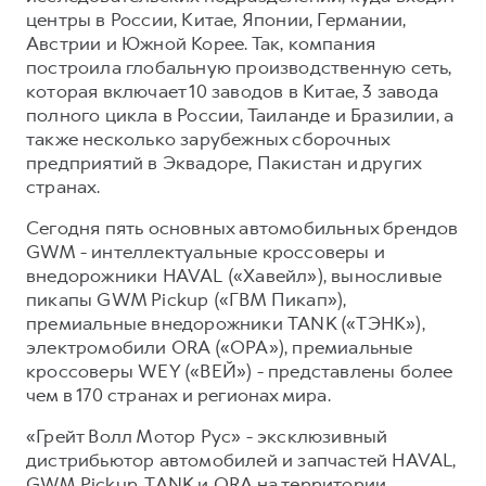
центры в России, Китае, Японии, Германии,
Австрии и Южной Корее. Так, компания
построила глобальную производственную сеть,
которая включает 10 заводов в Китае, 3 завода
полного цикла в России, Таиланде и Бразилии, а
также несколько зарубежных сборочных
предприятий в Эквадоре, Пакистан и других
странах.
Сегодня пять основных автомобильных брендов
GWM - интеллектуальные кроссоверы и
внедорожники HAVAL («Хавейл»), выносливые
пикапы GWM Pickup («ГВМ Пикап»),
премиальные внедорожники TANK («ТЭНК»),
электромобили ORA («ОРА»), премиальные
кроссоверы WEY («ВЕЙ») - представлены более
чем в 170 странах и регионах мира.
«Грейт Волл Мотор Рус» - эксклюзивный
дистрибьютор автомобилей и запчастей HAVAL,
GWM Pickup, TANK и ORA на территории