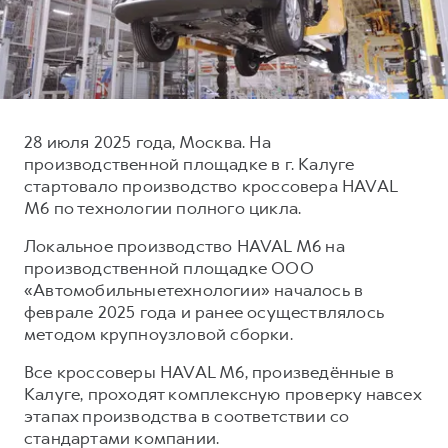
Тест-драйв
СЕРВИСНОЕ ОБСЛУЖИВАНИЕ
О дилере
Трейд-ин
Нулевое ТО
Наша команда
DARGO
DARGO X
Программа «Помощь на дороге»
Контакты
от 3 199 000 ₽
от 3 499 000 ₽
КРЕДИТ И СТРАХОВАНИЕ
Регламенты технического обслуживания
28 июля 2025 года, Москва. На
Кредитный калькулятор
Электронный ПТС
производственной площадке в г. Калуге
стартовало производство кроссовера HAVAL
Страхование
M6 по технологии полного цикла.
Кредит
ПОДДЕРЖКА
Локальное производство HAVAL M6 на
F7
F7X
GWM Безопасность
от 2 899 000 ₽
от 3 599 000 ₽
производственной площадке ООО
«Автомобильныетехнологии» началось в
КОРПОРАТИВНЫМ КЛИЕНТАМ
Гарантия HAVAL
феврале 2025 года и ранее осуществлялось
Для малого бизнеса
Мобильное приложение GWM
методом крупноузловой сборки.
Корпоративным клиентам
Программа «HAVAL Защита+»
Все кроссоверы HAVAL M6, произведённые в
Крупным корпоративным клиентам
Руководства по эксплуатации
Калуге, проходят комплексную проверку навсех
POER
этапах производства в соответствии со
от 3 449 000 ₽
Система управления автопарком
Подписки
стандартами компании.