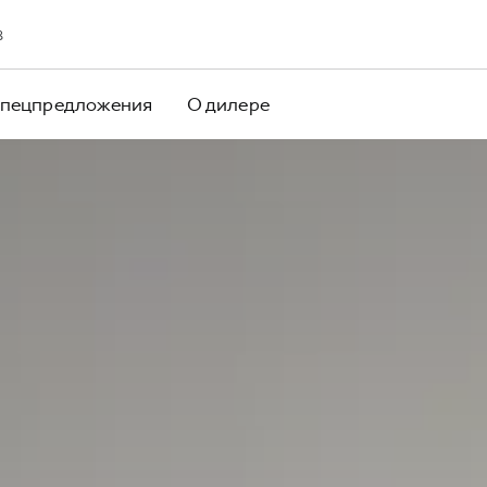
8
пецпредложения
О дилере