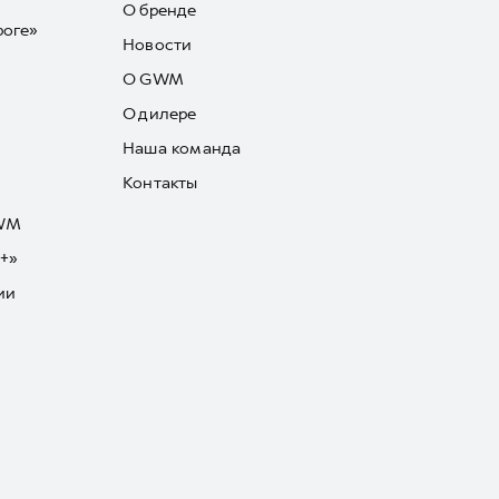
О бренде
роге»
Новости
О GWM
О дилере
Наша команда
Контакты
GWM
+»
ии