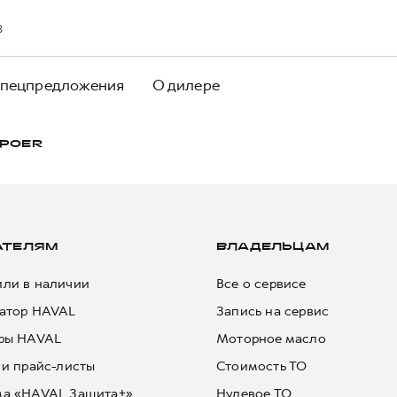
8
пецпредложения
О дилере
POER
АТЕЛЯМ
ВЛАДЕЛЬЦАМ
ли в наличии
Все о сервисе
атор HAVAL
Запись на сервис
ры HAVAL
Моторное масло
 и прайс-листы
Стоимость ТО
ма «HAVAL Защита+»
Нулевое ТО